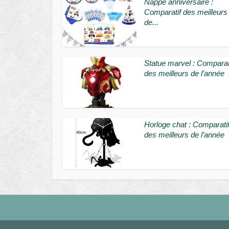
Nappe anniversaire :
Comparatif des meilleurs
de...
Statue marvel : Comparat
des meilleurs de l’année
Horloge chat : Comparati
des meilleurs de l’année