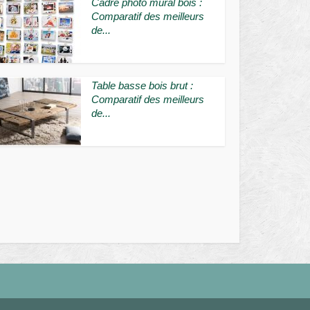
Cadre photo mural bois :
Comparatif des meilleurs
de...
Table basse bois brut :
Comparatif des meilleurs
de...