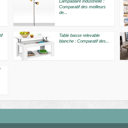
Lampadaire industrielle :
Comparatif des meilleurs
de...
if
Table basse relevable
blanche : Comparatif des...
f