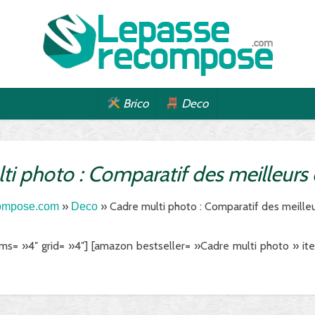
Brico
Deco
ti photo : Comparatif des meilleurs 
»
» Cadre multi photo : Comparatif des meilleu
ompose.com
Deco
ms= »4″ grid= »4″] [amazon bestseller= »Cadre multi photo » ite