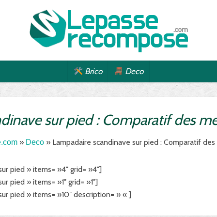
Brico
Deco
inave sur pied : Comparatif des mei
»
» Lampadaire scandinave sur pied : Comparatif des 
e.com
Deco
r pied » items= »4″ grid= »4″]
 pied » items= »1″ grid= »1″]
r pied » items= »10″ description= » « ]